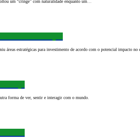
soltou um “cringe” com naturalidade enquanto um…
beneficiar a educação
finiu áreas estratégicas para investimento de acordo com o potencial impacto no
iderança
tra forma de ver, sentir e interagir com o mundo.
es atuais