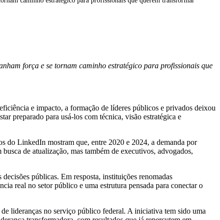
e tornam caminho estratégico para profissionais que querem transformar
 ganham força e se tornam caminho estratégico para profissionais que
ficiência e impacto, a formação de líderes públicos e privados deixou
tar preparado para usá-los com técnica, visão estratégica e
ados do LinkedIn mostram que, entre 2020 e 2024, a demanda por
em busca de atualização, mas também de executivos, advogados,
decisões públicas. Em resposta, instituições renomadas
ia real no setor público e uma estrutura pensada para conectar o
 lideranças no serviço público federal. A iniciativa tem sido uma
 liderança transformadora, com resultados que já repercutem em