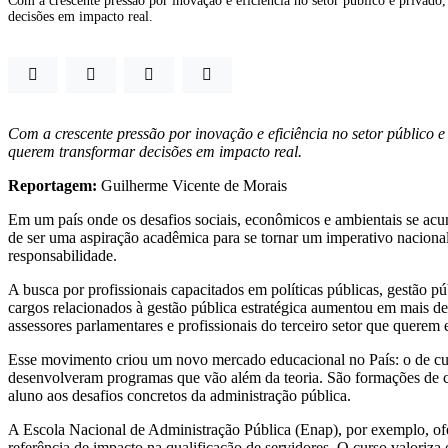
Com a crescente pressão por inovação e eficiência no setor público e privado
decisões em impacto real.
Com a crescente pressão por inovação e eficiência no setor público e
querem transformar decisões em impacto real.
Reportagem:
Guilherme Vicente de Morais
Em um país onde os desafios sociais, econômicos e ambientais se acum
de ser uma aspiração acadêmica para se tornar um imperativo nacional.
responsabilidade.
A busca por profissionais capacitados em políticas públicas, gestão
cargos relacionados à gestão pública estratégica aumentou em mais d
assessores parlamentares e profissionais do terceiro setor que querem
Esse movimento criou um novo mercado educacional no País: o de curs
desenvolveram programas que vão além da teoria. São formações de cu
aluno aos desafios concretos da administração pública.
A Escola Nacional de Administração Pública (Enap), por exemplo, ofe
referência de impacto na qualificação de servidores. O curso valoriz