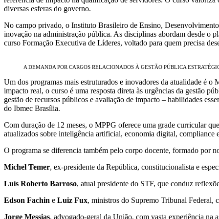
diversas esferas do governo.
No campo privado, o Instituto Brasileiro de Ensino, Desenvolvimento
inovação na administração pública. As disciplinas abordam desde o pl
curso Formação Executiva de Líderes, voltado para quem precisa des
A DEMANDA POR CARGOS RELACIONADOS À GESTÃO PÚBLICA ESTRATÉGIC
Um dos programas mais estruturados e inovadores da atualidade é o Ma
impacto real, o curso é uma resposta direta às urgências da gestão púb
gestão de recursos públicos e avaliação de impacto – habilidades esse
do Ibmec Brasília.
Com duração de 12 meses, o MPPG oferece uma grade curricular que in
atualizados sobre inteligência artificial, economia digital, complianc
O programa se diferencia também pelo corpo docente, formado por no
Michel Temer
, ex-presidente da República, constitucionalista e especi
Luís Roberto Barroso
, atual presidente do STF, que conduz reflexõe
Edson Fachin
e
Luiz Fux
, ministros do Supremo Tribunal Federal, c
Jorge Messias
, advogado-geral da União, com vasta experiência na as