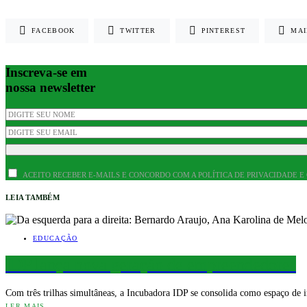
FACEBOOK
TWITTER
PINTEREST
MAI
Inscreva-se em
nossa newsletter
ACEITO RECEBER E-MAILS E CONCORDO COM A POLÍTICA DE PRIVACIDADE E
LEIA TAMBÉM
EDUCAÇÃO
IDP lança nova geração de empreendedores
Com três trilhas simultâneas, a Incubadora IDP se consolida como espaço d
LER MAIS