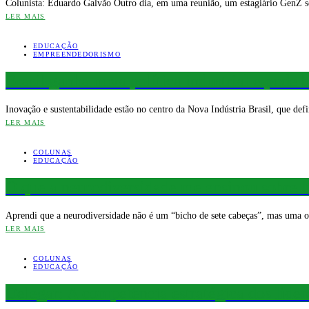
Colunista: Eduardo Galvão Outro dia, em uma reunião, um estagiário GenZ 
LER MAIS
EDUCAÇÃO
EMPREENDEDORISMO
Brasil ganha nova política industrial e pode 
Inovação e sustentabilidade estão no centro da Nova Indústria Brasil, que de
LER MAIS
COLUNAS
EDUCAÇÃO
O que a neurodiversidade me ensinou sobre l
Aprendi que a neurodiversidade não é um “bicho de sete cabeças”, mas uma ou
LER MAIS
COLUNAS
EDUCAÇÃO
Delegar: A competência estratégica dos líder