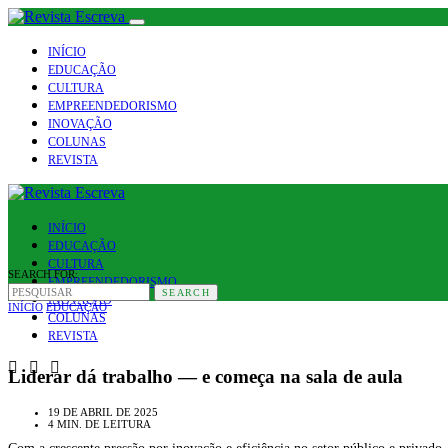
INÍCIO
EDUCAÇÃO
CULTURA
EMPREENDEDORISMO
INOVAÇÃO
COLUNAS
REVISTA
INÍCIO
EDUCAÇÃO
CULTURA
SEARCH FOR:
EMPREENDEDORISMO
SEARCH
INOVAÇÃO
INÍCIO
EDUCAÇÃO
COLUNAS
REVISTA
Liderar dá trabalho — e começa na sala de aula
19 DE ABRIL DE 2025
4 MIN. DE LEITURA