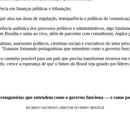
ência em finanças públicas e tributação;
ue atua nas áreas de regulação, transparência e políticas de comunicaç
cia autêntica dos processos políticos e administrativos, algo fundamen
 Brasília e aulas ao vivo, além de parcerias com consultorias, órgãos p
listas, assessores políticos, cientistas sociais e executivos do setor p
ca. “Estamos formando protagonistas que entendem como o governo func
o caminho possível para um país que precisa transformar recursos em res
do, cresce a esperança de que o futuro do Brasil seja guiado por lídere
otagonistas que entendem como o governo funciona — e como po
RICARDO CAICHIOLO, DIRETOR DO IBMEC BRASÍLIA