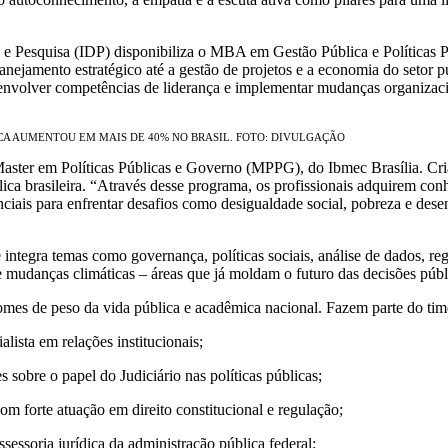
 e Pesquisa (IDP) disponibiliza o MBA em Gestão Pública e Políticas 
anejamento estratégico até a gestão de projetos e a economia do setor 
envolver competências de liderança e implementar mudanças organizaci
A AUMENTOU EM MAIS DE 40% NO BRASIL. FOTO: DIVULGAÇÃO
ster em Políticas Públicas e Governo (MPPG), do Ibmec Brasília. Criado
lica brasileira. “Através desse programa, os profissionais adquirem conhe
nciais para enfrentar desafios como desigualdade social, pobreza e dese
tegra temas como governança, políticas sociais, análise de dados, re
e e mudanças climáticas – áreas que já moldam o futuro das decisões púb
mes de peso da vida pública e acadêmica nacional. Fazem parte do time
alista em relações institucionais;
s sobre o papel do Judiciário nas políticas públicas;
om forte atuação em direito constitucional e regulação;
sessoria jurídica da administração pública federal;