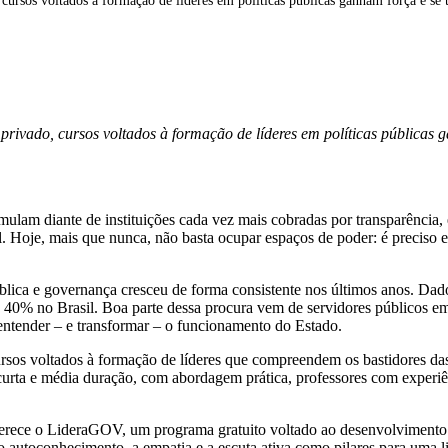
, cursos voltados à formação de líderes em políticas públicas ganham força e s
 privado, cursos voltados à formação de líderes em políticas públicas
ulam diante de instituições cada vez mais cobradas por transparência, e
 Hoje, mais que nunca, não basta ocupar espaços de poder: é preciso es
 pública e governança cresceu de forma consistente nos últimos anos. D
e 40% no Brasil. Boa parte dessa procura vem de servidores públicos 
 entender – e transformar – o funcionamento do Estado.
os voltados à formação de líderes que compreendem os bastidores das 
rta e média duração, com abordagem prática, professores com experiênc
rece o LideraGOV, um programa gratuito voltado ao desenvolvimento de
a o autoconhecimento, a empatia e a escuta ativa como pilares para uma