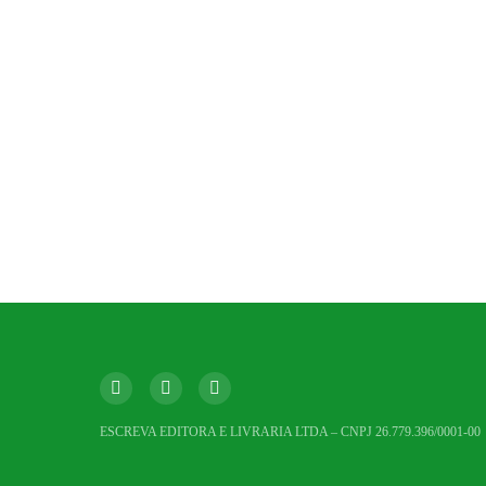
ESCREVA EDITORA E LIVRARIA LTDA – CNPJ 26.779.396/0001-00