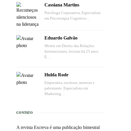
Cassiana Martins
Psicóloga Corporativa, Especialista
em Psicoterapia Cognitivo…
Eduardo Galvão
Mestre em Direito das Relações
Internacionais, leciona há 25 anos.
É…
Hulda Rode
Empresária, escritora, mentora e
palestrante. Especialista em
Marketing…
CONTATO
A revista Escreva é uma publicação bimestral