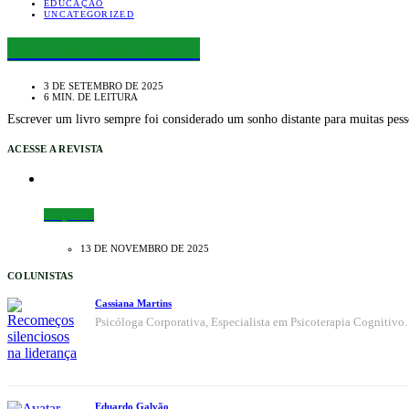
EDUCAÇÃO
UNCATEGORIZED
Escreva a sua história
3 DE SETEMBRO DE 2025
6 MIN. DE LEITURA
Escrever um livro sempre foi considerado um sonho distante para muitas pess
ACESSE A REVISTA
Edição 09
13 DE NOVEMBRO DE 2025
COLUNISTAS
Cassiana Martins
Psicóloga Corporativa, Especialista em Psicoterapia Cognitiv
Eduardo Galvão