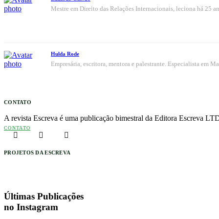
Mestre em Direito das Relações Internacionais, leciona há 25 
Hulda Rode
Empresária, escritora, mentora e palestrante. Especialista em 
CONTATO
A revista Escreva é uma publicação bimestral da Editora Escreva LTD
CONTATO
PROJETOS DA ESCREVA
Últimas Publicações
no Instagram