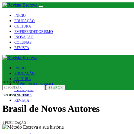
INÍCIO
EDUCAÇÃO
CULTURA
EMPREENDEDORISMO
INOVAÇÃO
COLUNAS
REVISTA
INÍCIO
EDUCAÇÃO
CULTURA
SEARCH FOR:
EMPREENDEDORISMO
SEARCH
INOVAÇÃO
COLUNAS
BROWSING TAG
REVISTA
Brasil de Novos Autores
1 PUBLICAÇÃO