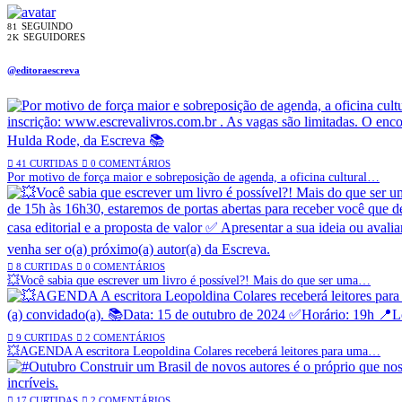
SEGUINDO
81
SEGUIDORES
2K
@editoraescreva
41 CURTIDAS
0 COMENTÁRIOS
Por motivo de força maior e sobreposição de agenda, a oficina cultural…
8 CURTIDAS
0 COMENTÁRIOS
💥Você sabia que escrever um livro é possível?! Mais do que ser uma…
9 CURTIDAS
2 COMENTÁRIOS
💥AGENDA A escritora Leopoldina Colares receberá leitores para uma…
17 CURTIDAS
2 COMENTÁRIOS