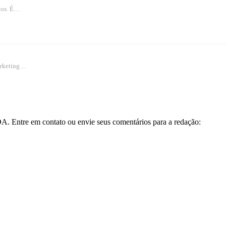
anos. É…
Marketing…
A. Entre em contato ou envie seus comentários para a redação: