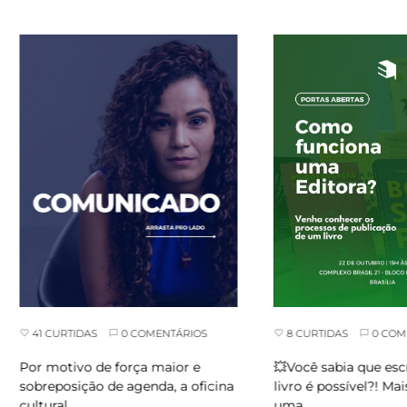
8 CURTIDAS
0 COMEN
41 CURTIDAS
0 COMENTÁRIOS
💥Você sabia que escr
Por motivo de força maior e
livro é possível?! Mais
sobreposição de agenda, a oficina
uma…
cultural…