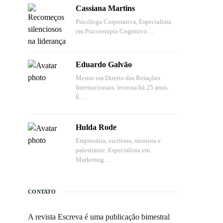
Cassiana Martins
Psicóloga Corporativa, Especialista
em Psicoterapia Cognitivo…
Eduardo Galvão
Mestre em Direito das Relações
Internacionais, leciona há 25 anos.
É…
Hulda Rode
Empresária, escritora, mentora e
palestrante. Especialista em
Marketing…
CONTATO
A revista Escreva é uma publicação bimestral