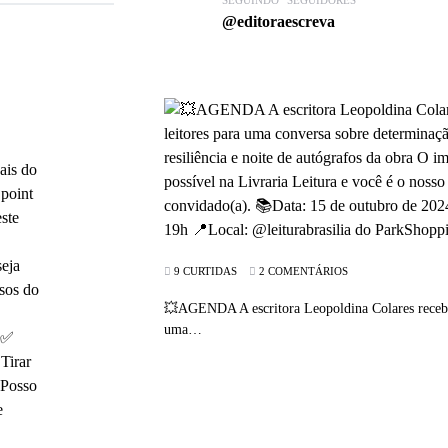
@editoraescreva
9 CURTIDAS
2 COMENTÁRIOS
💥AGENDA A escritora Leopoldina Colares receber
uma…