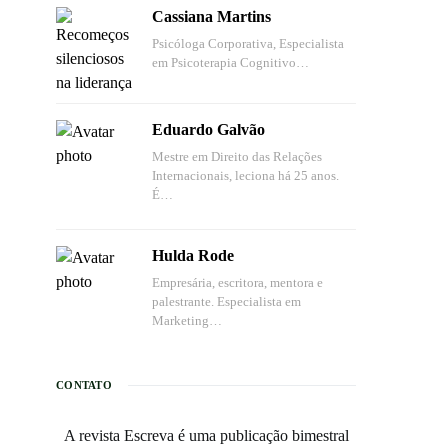
Cassiana Martins
Psicóloga Corporativa, Especialista
em Psicoterapia Cognitivo…
Eduardo Galvão
Mestre em Direito das Relações
Internacionais, leciona há 25 anos.
É…
Hulda Rode
Empresária, escritora, mentora e
palestrante. Especialista em
Marketing…
CONTATO
A revista Escreva é uma publicação bimestral