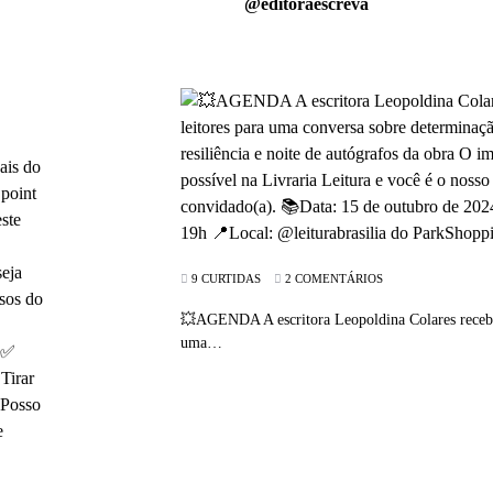
@editoraescreva
9 CURTIDAS
2 COMENTÁRIOS
💥AGENDA A escritora Leopoldina Colares receber
uma…