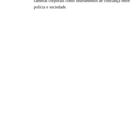
câmeras corporais como instrumentos de confiança entre
polícia e sociedade.