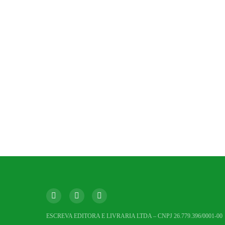
ESCREVA EDITORA E LIVRARIA LTDA – CNPJ 26.779.396/0001-00