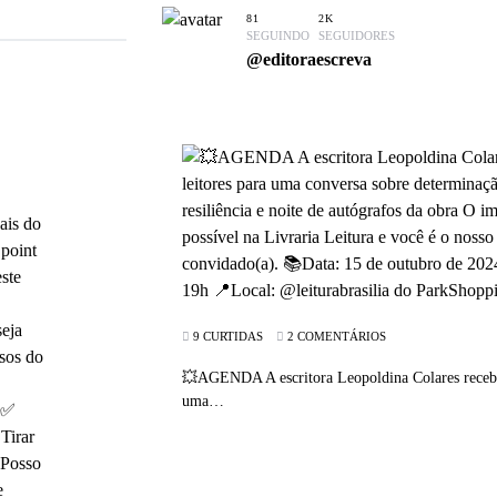
81
2K
SEGUINDO
SEGUIDORES
@editoraescreva
9 CURTIDAS
2 COMENTÁRIOS
💥AGENDA A escritora Leopoldina Colares receber
uma…