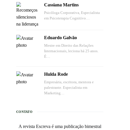
Cassiana Martins
Psicóloga Corporativa, Especialista
em Psicoterapia Cognitivo…
Eduardo Galvão
Mestre em Direito das Relações
Internacionais, leciona há 25 anos.
É…
Hulda Rode
Empresária, escritora, mentora e
palestrante. Especialista em
Marketing…
CONTATO
A revista Escreva é uma publicação bimestral