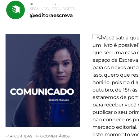
81
2K
SEGUINDO
SEGUIDORES
@editoraescreva
41 CURTIDAS
0 COMENTÁRIOS