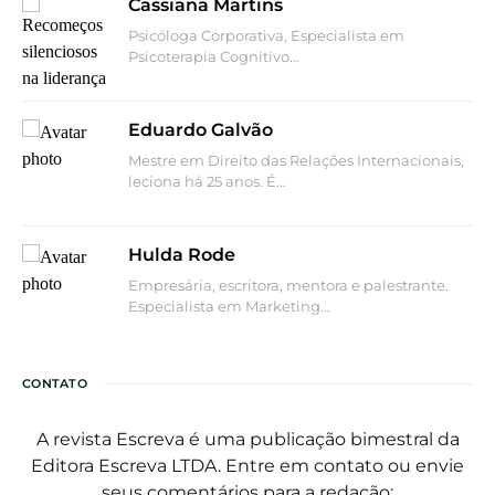
Cassiana Martins
Psicóloga Corporativa, Especialista em
Psicoterapia Cognitivo…
Eduardo Galvão
Mestre em Direito das Relações Internacionais,
leciona há 25 anos. É…
Hulda Rode
Empresária, escritora, mentora e palestrante.
Especialista em Marketing…
CONTATO
A revista Escreva é uma publicação bimestral da
Editora Escreva LTDA. Entre em contato ou envie
seus comentários para a redação: