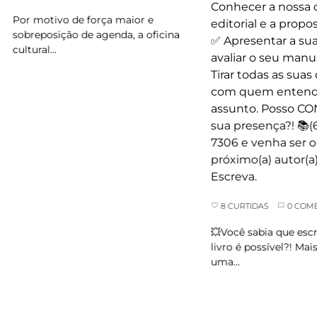
Por motivo de força maior e
sobreposição de agenda, a oficina
cultural…
8 CURTIDAS
0 COMEN
💥Você sabia que escre
livro é possível?! Mais 
uma…