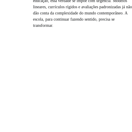
educação, essa verdade se impõe com urgência. Modelos
lineares, currículos rígidos e avaliações padronizadas já não
dão conta da complexidade do mundo contemporâneo. A
escola, para continuar fazendo sentido, precisa se
transformar.