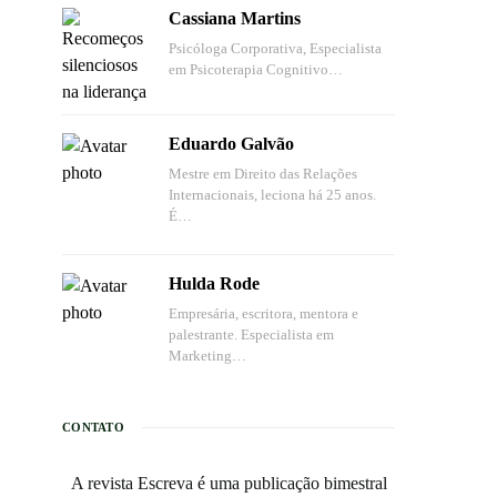
Cassiana Martins
Psicóloga Corporativa, Especialista
em Psicoterapia Cognitivo…
Eduardo Galvão
Mestre em Direito das Relações
Internacionais, leciona há 25 anos.
É…
Hulda Rode
Empresária, escritora, mentora e
palestrante. Especialista em
Marketing…
CONTATO
A revista Escreva é uma publicação bimestral