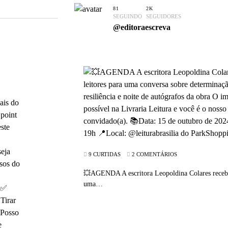
81
2K
SEGUINDO
SEGUIDORES
@editoraescreva
9 CURTIDAS
2 COMENTÁRIOS
💥AGENDA A escritora Leopoldina Colares receber
uma…