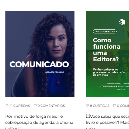
8 CURTIDAS
0 COMEN
41 CURTIDAS
0 COMENTÁRIOS
💥Você sabia que escr
Por motivo de força maior e
livro é possível?! Mais 
sobreposição de agenda, a oficina
uma…
cultural…