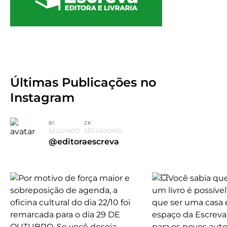
Últimas Publicações
no
Instagram
81
2K
SEGUINDO
SEGUIDORES
@editoraescreva