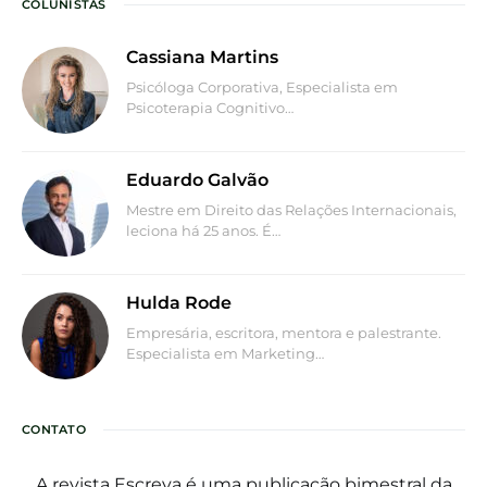
COLUNISTAS
Cassiana Martins
Psicóloga Corporativa, Especialista em
Psicoterapia Cognitivo…
Eduardo Galvão
Mestre em Direito das Relações Internacionais,
leciona há 25 anos. É…
Hulda Rode
Empresária, escritora, mentora e palestrante.
Especialista em Marketing…
CONTATO
A revista Escreva é uma publicação bimestral da