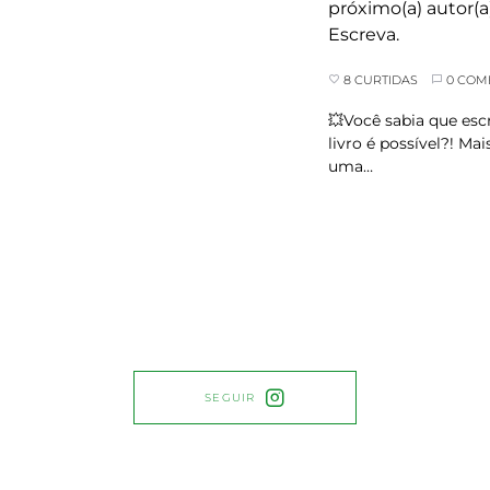
8 CURTIDAS
0 COM
💥Você sabia que es
livro é possível?! Mai
uma…
SEGUIR