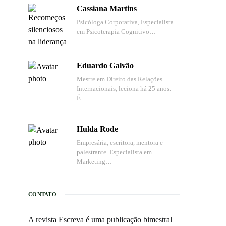
Cassiana Martins
Psicóloga Corporativa, Especialista
em Psicoterapia Cognitivo…
Eduardo Galvão
Mestre em Direito das Relações
Internacionais, leciona há 25 anos.
É…
Hulda Rode
Empresária, escritora, mentora e
palestrante. Especialista em
Marketing…
CONTATO
A revista Escreva é uma publicação bimestral