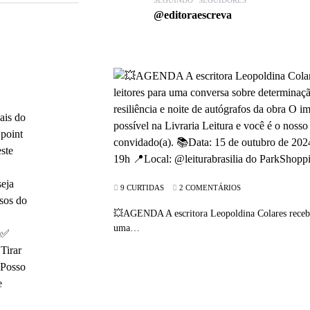
@editoraescreva
9 CURTIDAS
2 COMENTÁRIOS
💥AGENDA A escritora Leopoldina Colares receber
uma…