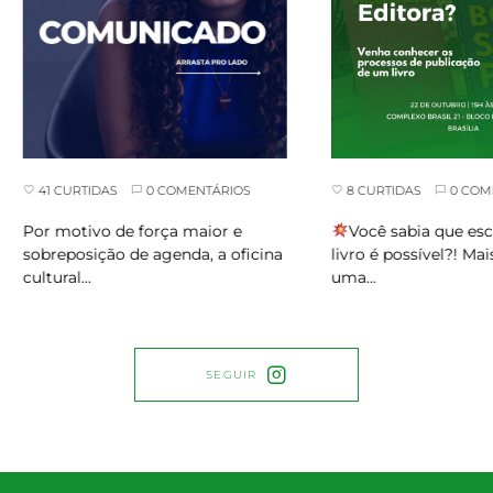
8 CURTIDAS
0 COMEN
41 CURTIDAS
0 COMENTÁRIOS
Você sabia que escr
Por motivo de força maior e
livro é possível?! Mais 
sobreposição de agenda, a oficina
uma…
cultural…
SEGUIR