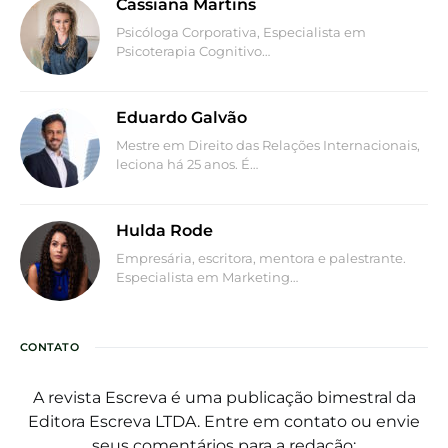
Cassiana Martins
Psicóloga Corporativa, Especialista em
Psicoterapia Cognitivo…
Eduardo Galvão
Mestre em Direito das Relações Internacionais,
leciona há 25 anos. É…
Hulda Rode
Empresária, escritora, mentora e palestrante.
Especialista em Marketing…
CONTATO
A revista Escreva é uma publicação bimestral da
Editora Escreva LTDA. Entre em contato ou envie
seus comentários para a redação: