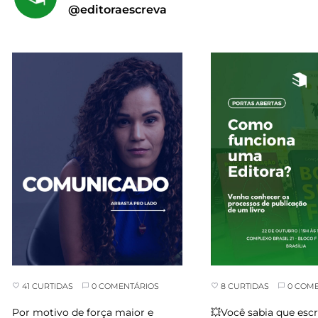
@editoraescreva
8 CURTIDAS
0 COMENT
41 CURTIDAS
0 COMENTÁRIOS
💥Você sabia que escre
Por motivo de força maior e