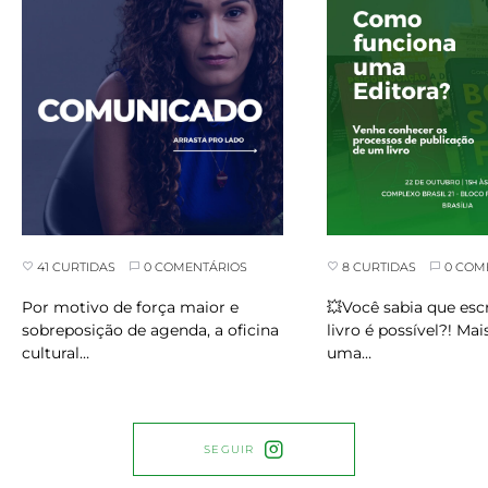
8 CURTIDAS
0 COM
41 CURTIDAS
0 COMENTÁRIOS
💥Você sabia que es
Por motivo de força maior e
livro é possível?! Mai
sobreposição de agenda, a oficina
uma…
cultural…
SEGUIR