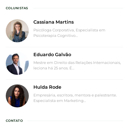
COLUNISTAS
Cassiana Martins
Psicóloga Corporativa, Especialista em
Psicoterapia Cognitivo…
Eduardo Galvão
Mestre em Direito das Relações Internacionais,
leciona há 25 anos. É…
Hulda Rode
Empresária, escritora, mentora e palestrante.
Especialista em Marketing…
CONTATO