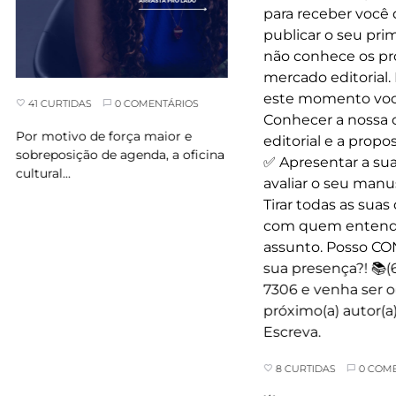
41 CURTIDAS
0 COMENTÁRIOS
Por motivo de força maior e
sobreposição de agenda, a oficina
cultural…
8 CURTIDAS
0 COMEN