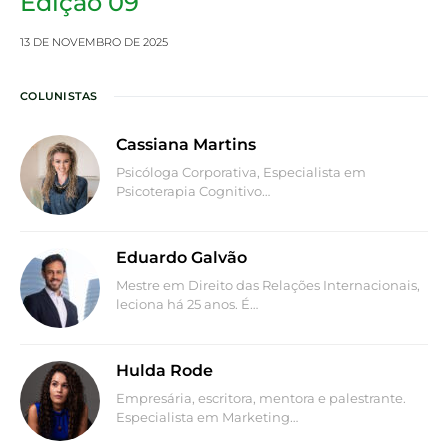
Edição 09
13 DE NOVEMBRO DE 2025
COLUNISTAS
Cassiana Martins
Psicóloga Corporativa, Especialista em
Psicoterapia Cognitivo…
Eduardo Galvão
Mestre em Direito das Relações Internacionais,
leciona há 25 anos. É…
Hulda Rode
Empresária, escritora, mentora e palestrante.
Especialista em Marketing…