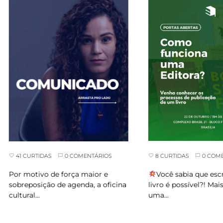
8 CURTIDAS
0 COMENTÁRIOS
RTIDAS
0 COMENTÁRIOS
Você sabia que escrever um
tivo de força maior e
livro é possível?! Mais do que s
osição de agenda, a oficina
uma…
l…