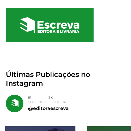
Últimas Publicações
no
Instagram
81
2K
SEGUINDO
SEGUIDORES
@editoraescreva