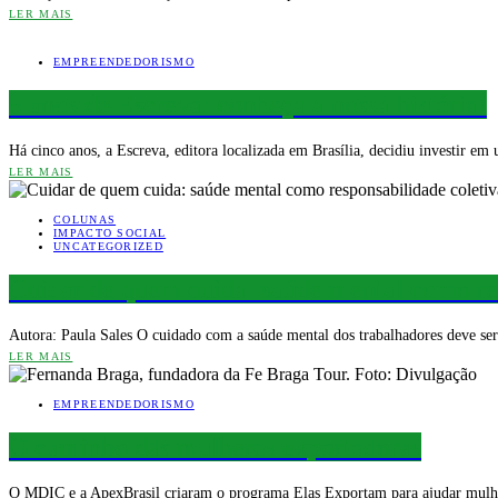
LER MAIS
EMPREENDEDORISMO
5 anos de Escreva: conheça a nossa história!
Há cinco anos, a Escreva, editora localizada em Brasília, decidiu investir 
LER MAIS
COLUNAS
IMPACTO SOCIAL
UNCATEGORIZED
Cuidar de quem cuida: saúde mental como res
Autora: Paula Sales O cuidado com a saúde mental dos trabalhadores deve 
LER MAIS
EMPREENDEDORISMO
O caminho das mulheres exportadoras
O MDIC e a ApexBrasil criaram o programa Elas Exportam para ajudar mulhere