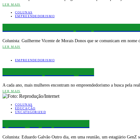
LER MAIS
COLUNAS
EMPREENDEDORISMO
O novo rosto da sua empresa pode e deve se
Colunista: Guilherme Vicente de Morais Donos que se comunicam em nome d
LER MAIS
EMPREENDEDORISMO
Brasília: a capital de negócios
A cada ano, mais mulheres encontram no empreendedorismo a busca pela realiz
LER MAIS
COLUNAS
EDUCAÇÃO
UNCATEGORIZED
Quatro gerações, um só time
Colunista: Eduardo Galvão Outro dia, em uma reunião, um estagiário GenZ 