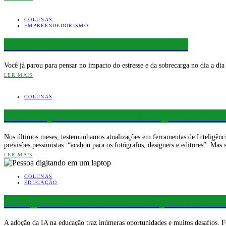
COLUNAS
EMPREENDEDORISMO
A NR-1 e a saúde mental no trabalho
Você já parou para pensar no impacto do estresse e da sobrecarga no dia a di
LER MAIS
COLUNAS
A revolução do momento: Inteligência Artifi
Nos últimos meses, testemunhamos atualizações em ferramentas de Inteligência
previsões pessimistas: “acabou para os fotógrafos, designers e editores”. Mas
LER MAIS
COLUNAS
EDUCAÇÃO
Inteligência Artificial na Educação: um nov
A adoção da IA na educação traz inúmeras oportunidades e muitos desafios. F