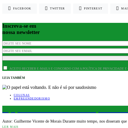
FACEBOOK
TWITTER
PINTEREST
MAI
Inscreva-se em
nossa newsletter
ACEITO RECEBER E-MAILS E CONCORDO COM A POLÍTICA DE PRIVACIDADE E
LEIA TAMBÉM
COLUNAS
EMPREENDEDORISMO
O papel está voltando. E não é só por saudos
Autor: Guilherme Vicente de Morais Durante muito tempo, nos disseram que
LER MAIS