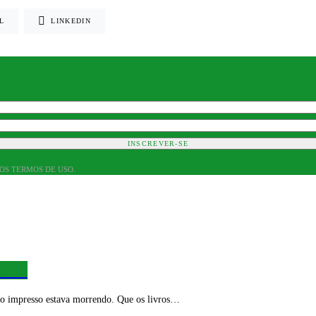
L
LINKEDIN
INSCREVER-SE
 OS TERMOS DE USO.
ismo
 o impresso estava morrendo. Que os livros…