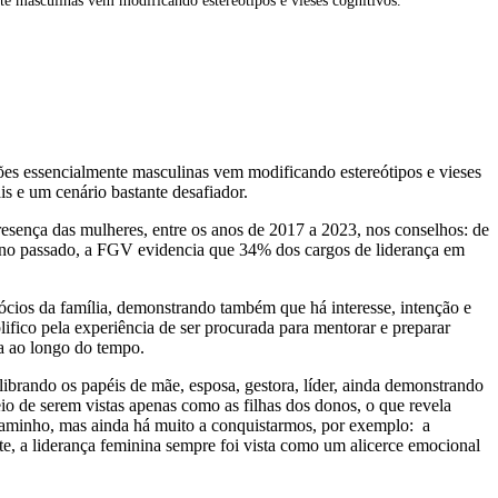
te masculinas vem modificando estereótipos e vieses cognitivos.
ões essencialmente masculinas vem modificando estereótipos e vieses
s e um cenário bastante desafiador.
esença das mulheres, entre os anos de 2017 a 2023, nos conselhos: de
 no passado, a FGV evidencia que 34% dos cargos de liderança em
ócios da família, demonstrando também que há interesse, intenção e
fico pela experiência de ser procurada para mentorar e preparar
a ao longo do tempo.
ibrando os papéis de mãe, esposa, gestora, líder, ainda demonstrando
io de serem vistas apenas como as filhas dos donos, o que revela
caminho, mas ainda há muito a conquistarmos, por exemplo: a
e, a liderança feminina sempre foi vista como um alicerce emocional