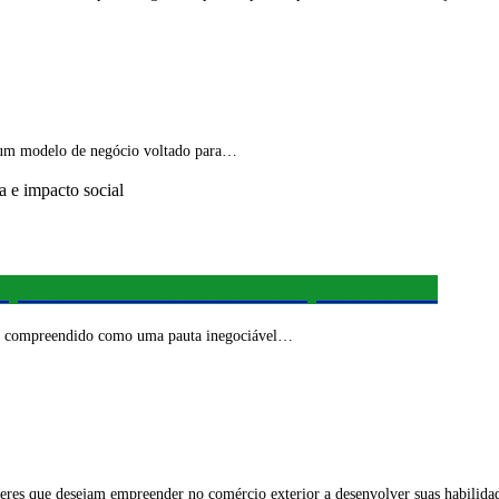
em um modelo de negócio voltado para…
ponsabilidade coletiva e impacto social
ser compreendido como uma pauta inegociável…
s que desejam empreender no comércio exterior a desenvolver suas habilidades