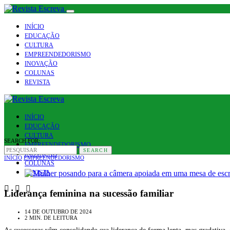
INÍCIO
EDUCAÇÃO
CULTURA
EMPREENDEDORISMO
INOVAÇÃO
COLUNAS
REVISTA
INÍCIO
EDUCAÇÃO
CULTURA
SEARCH FOR:
EMPREENDEDORISMO
SEARCH
INOVAÇÃO
INÍCIO
EMPREENDEDORISMO
COLUNAS
REVISTA
Liderança feminina na sucessão familiar
14 DE OUTUBRO DE 2024
2 MIN. DE LEITURA