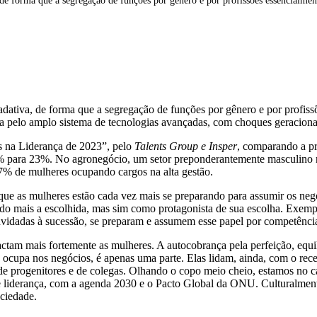
de forma que a segregação de funções por gênero e por profissões essencialmen
adativa, de forma que a segregação de funções por gênero e por profiss
da pelo amplo sistema de tecnologias avançadas, com choques geracionai
es na Liderança de 2023”, pelo
Talents Group e Insper
, comparando a pr
1% para 23%. No agronegócio, um setor preponderantemente masculino
7% de mulheres ocupando cargos na alta gestão.
que as mulheres estão cada vez mais se preparando para assumir os neg
do mais a escolhida, mas sim como protagonista de sua escolha. Exempli
vidadas à sucessão, se preparam e assumem esse papel por competênci
ctam mais fortemente as mulheres. A autocobrança pela perfeição, equil
 ocupa nos negócios, é apenas uma parte. Elas lidam, ainda, com o rece
de progenitores e de colegas. Olhando o copo meio cheio, estamos no 
e liderança, com a agenda 2030 e o Pacto Global da ONU. Culturalment
ociedade.