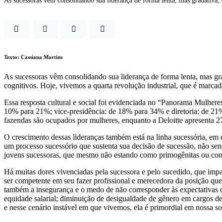
As sucessoras vêm consolidando sua liderança de forma lenta, mas gradativa, 
Texto: Cassiana Martins
As sucessoras vêm consolidando sua liderança de forma lenta, mas gr
cognitivos. Hoje, vivemos a quarta revolução industrial, que é marca
Essa resposta cultural e social foi evidenciada no “Panorama Mulher
10% para 21%; vice-presidência: de 18% para 34% e diretoria: de 2
fazendas são ocupados por mulheres, enquanto a Deloitte apresenta 2
O crescimento dessas lideranças também está na linha sucessória, em 
um processo sucessório que sustenta sua decisão de sucessão, não sen
jovens sucessoras, que mesmo não estando como primogênitas ou con
Há muitas dores vivenciadas pela sucessora e pelo sucedido, que impa
ser competente em seu fazer profissional e merecedora da posição que
também a insegurança e o medo de não corresponder às expectativas 
equidade salarial; diminuição de desigualdade de gênero em cargos d
e nesse cenário instável em que vivemos, ela é primordial em nossa s