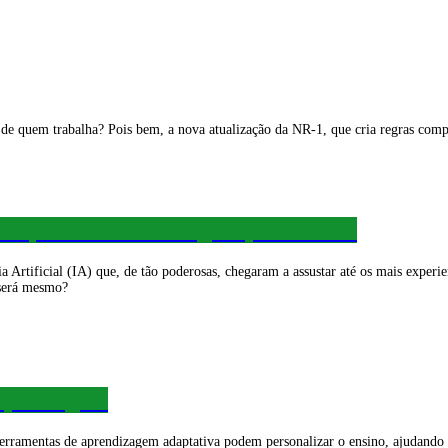
a de quem trabalha? Pois bem, a nova atualização da NR-1, que cria regras com
cial, Mercado e Coragem para Inovar
 Artificial (IA) que, de tão poderosas, chegaram a assustar até os mais experi
 será mesmo?
o paradigma
erramentas de aprendizagem adaptativa podem personalizar o ensino, ajudando p