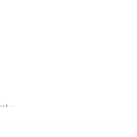
o…
anos. É…