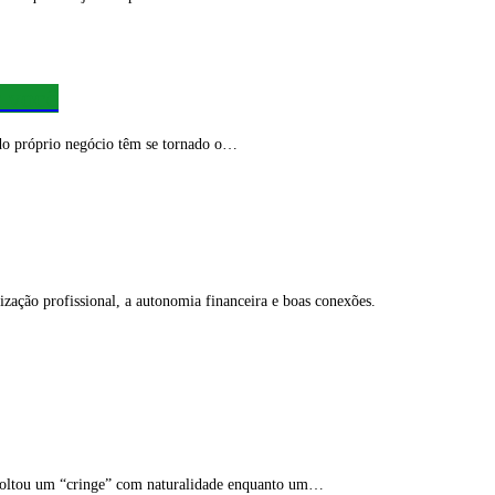
r você
o próprio negócio têm se tornado o…
ação profissional, a autonomia financeira e boas conexões.
soltou um “cringe” com naturalidade enquanto um…