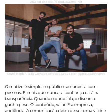
João Adibe. Foto: Reprodução/Internet
Bruno Nardon, Tallis Gomes e Alfredo Soares. Foto: Reprodução/Internet
O motivo é simples: o público se conecta com
pessoas. E, mais que nunca, a confiança está na
transparência. Quando o dono fala, o discurso
ganha peso. O conteúdo, valor. E a empresa,
audiência. A comunicação deixa de ser uma vitrine