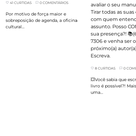
1 CURTIDAS
0 COMENTÁRIOS
r motivo de força maior e
breposição de agenda, a oficina
tural…
8 CURTIDAS
0 COMENTÁRI
💥Você sabia que escrever
livro é possível?! Mais do q
uma…