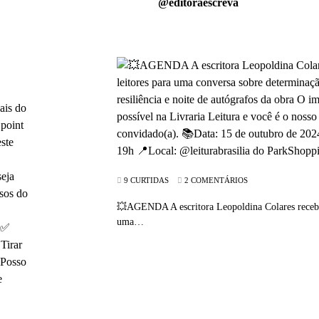
@editoraescreva
9 CURTIDAS
2 COMENTÁRIOS
💥AGENDA A escritora Leopoldina Colares receber
uma…