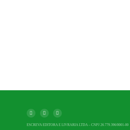
ESCREVA EDITORA E LIVRARIA LTDA – CNPJ 26.779.396/0001-00