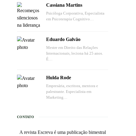
Cassiana Martins
Psicóloga Corporativa, Especialista
em Psicoterapia Cognitivo…
Eduardo Galvão
Mestre em Direito das Relações
Internacionais, leciona há 25 anos.
É…
Hulda Rode
Empresária, escritora, mentora e
palestrante. Especialista em
Marketing…
CONTATO
A revista Escreva é uma publicação bimestral