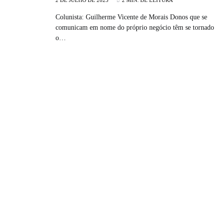
2 DE JULHO DE 2025
2 MIN. DE LEITURA
Colunista: Guilherme Vicente de Morais Donos que se
comunicam em nome do próprio negócio têm se tornado
o…